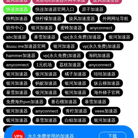
旋风加速器
免费vps加速器外网苹果版
旋风加速度器
快连加速器
快连加速器官网入口
原子加速器
快鸭加速器
快柠檬加速器
旋风加速度器
外网网址导航
软件中心
银河加速器
蜜蜂加速器
anyconnect
abc加速器
暴雪加速器
vp(永久免费)加速器
银河加速器
ikuuu.me加速器官网
银河加速器
vp(永久免费)加速器
hammer加速器
vp(永久免费)加速器
海鸥加速器
anyconnect
1元机场
荔枝加速器
anyconnect
银河加速器
银河加速器
橘子加速器
哇哇加速器
银河加速器
蚂蚁加速器
银河加速器
纵云梯加速器
暴雪加速器
银河加速器
银河加速器
海外梯子官网
免费海外pvn加速器
番石榴加速器
暴雪加速器
银河加速器
anyconnect
青柠加速器
veee加速器
银河加速器
暴雪加速器
白鲸加速器
银河加速器
速鹰666
永久免费使用的加速器
下载