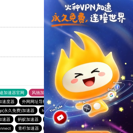
支持
[0]
反对
[0]
支持
[0]
反对
[0]
途加速器官网
风驰加速器
旋风加速器
加速度器
外网网址导航
软件中心
银河加速器
vp(永久免费)加速器
hammer加速器
vp(永久免费)加速器
加速器
蚂蚁加速器
银河加速器
纵云梯加速器
nnect
青柠加速器
veee加速器
银河加速器
暴雪加速器