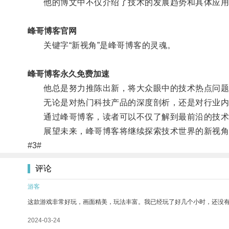
他的博文中不仅介绍了技术的发展趋势和具体应用，
峰哥博客官网
关键字“新视角”是峰哥博客的灵魂。
峰哥博客永久免费加速
他总是努力推陈出新，将大众眼中的技术热点问题
无论是对热门科技产品的深度剖析，还是对行业内的
通过峰哥博客，读者可以不仅了解到最前沿的技术
展望未来，峰哥博客将继续探索技术世界的新视角，
#3#
评论
游客
这款游戏非常好玩，画面精美，玩法丰富。我已经玩了好几个小时，还没
2024-03-24