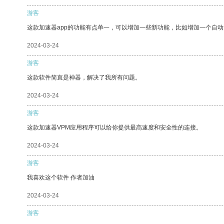
游客
这款加速器app的功能有点单一，可以增加一些新功能，比如增加一个自
2024-03-24
游客
这款软件简直是神器，解决了我所有问题。
2024-03-24
游客
这款加速器VPM应用程序可以给你提供最高速度和安全性的连接。
2024-03-24
游客
我喜欢这个软件 作者加油
2024-03-24
游客