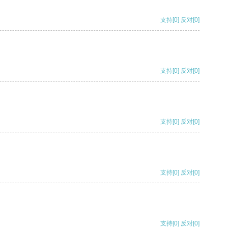
支持
[0]
反对
[0]
支持
[0]
反对
[0]
支持
[0]
反对
[0]
支持
[0]
反对
[0]
支持
[0]
反对
[0]