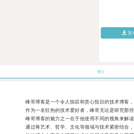
安
简介
峰哥博客是一个令人惊叹和赏心悦目的技术博客，
作为一名狂热的技术爱好者，峰哥无论是研究那些最
峰哥博客的魅力之一在于他使用不同的视角来解读
通过将艺术、哲学、文化等领域与技术紧密结合，