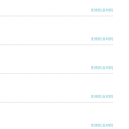
支持
[0]
反对
[0]
支持
[0]
反对
[0]
支持
[0]
反对
[0]
支持
[0]
反对
[0]
支持
[0]
反对
[0]