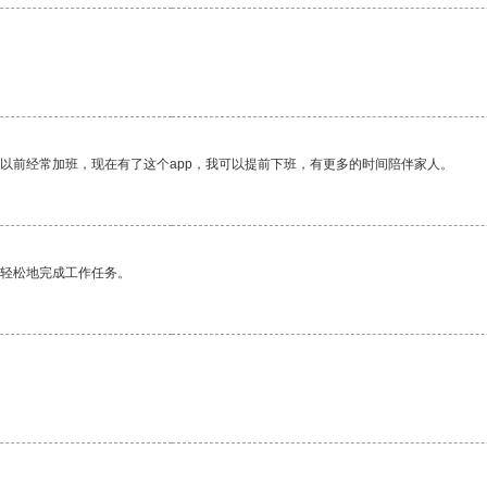
。
我以前经常加班，现在有了这个app，我可以提前下班，有更多的时间陪伴家人。
更轻松地完成工作任务。