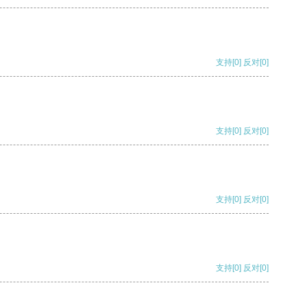
支持
[0]
反对
[0]
支持
[0]
反对
[0]
支持
[0]
反对
[0]
支持
[0]
反对
[0]