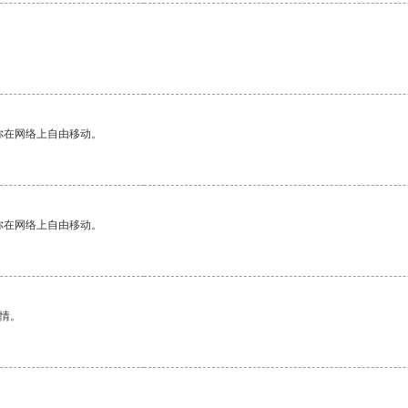
你在网络上自由移动。
你在网络上自由移动。
情。