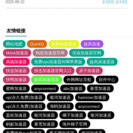
2025-08-10
支持
[0]
反对
[0]
友情链接
网站地图
QuickQ
旋风加速度器
旋风加速
tiktok加速器
狗急加速器官网
优途加速器官网
风驰加速器
免费vps加速器外网苹果版
旋风加速度器
快连加速器
快连加速器官网入口
原子加速器
快鸭加速器
旋风加速度器
外网网址导航
软件中心
蜜蜂加速器
anyconnect
abc加速器
暴雪加速器
vp(永久免费)加速器
银河加速器
hammer加速器
vp(永久免费)加速器
海鸥加速器
anyconnect
荔枝加速器
银河加速器
橘子加速器
银河加速器
蚂蚁加速器
暴雪加速器
海外梯子官网