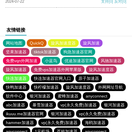
2024-07-22
支持
[0]
反对
[0]
友情链接
网站地图
QuickQ
旋风加速度器
旋风加速
坚果加速器
tiktok加速器
狗急加速器官网
免费vqn外网加速
小蓝鸟
优途加速器官网
风驰加速器
旋风加速器
免费vps加速器外网苹果版
旋风加速度器
快连加速器
快连加速器官网入口
原子加速器
快鸭加速器
快柠檬加速器
旋风加速度器
外网网址导航
软件中心
银河加速器
蜜蜂加速器
anyconnect
abc加速器
暴雪加速器
vp(永久免费)加速器
银河加速器
ikuuu.me加速器官网
银河加速器
vp(永久免费)加速器
hammer加速器
vp(永久免费)加速器
海鸥加速器
anyconnect
1元机场
荔枝加速器
anyconnect