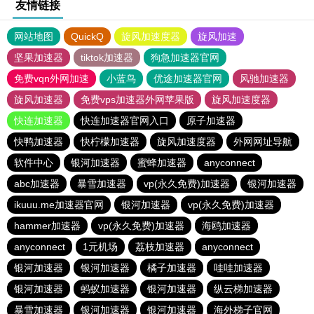
友情链接
网站地图
QuickQ
旋风加速度器
旋风加速
坚果加速器
tiktok加速器
狗急加速器官网
免费vqn外网加速
小蓝鸟
优途加速器官网
风驰加速器
旋风加速器
免费vps加速器外网苹果版
旋风加速度器
快连加速器
快连加速器官网入口
原子加速器
快鸭加速器
快柠檬加速器
旋风加速度器
外网网址导航
软件中心
银河加速器
蜜蜂加速器
anyconnect
abc加速器
暴雪加速器
vp(永久免费)加速器
银河加速器
ikuuu.me加速器官网
银河加速器
vp(永久免费)加速器
hammer加速器
vp(永久免费)加速器
海鸥加速器
anyconnect
1元机场
荔枝加速器
anyconnect
银河加速器
银河加速器
橘子加速器
哇哇加速器
银河加速器
蚂蚁加速器
银河加速器
纵云梯加速器
暴雪加速器
银河加速器
银河加速器
海外梯子官网