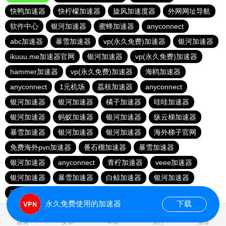
快鸭加速器
快柠檬加速器
旋风加速度器
外网网址导航
软件中心
银河加速器
蜜蜂加速器
anyconnect
abc加速器
暴雪加速器
vp(永久免费)加速器
银河加速器
ikuuu.me加速器官网
银河加速器
vp(永久免费)加速器
hammer加速器
vp(永久免费)加速器
海鸥加速器
anyconnect
1元机场
荔枝加速器
anyconnect
银河加速器
银河加速器
橘子加速器
哇哇加速器
银河加速器
蚂蚁加速器
银河加速器
纵云梯加速器
暴雪加速器
银河加速器
银河加速器
海外梯子官网
免费海外pvn加速器
番石榴加速器
暴雪加速器
银河加速器
anyconnect
青柠加速器
veee加速器
银河加速器
暴雪加速器
白鲸加速器
银河加速器
速鹰666
永久免费使用的加速器
下载
0.848156s
首页
安卓
苹果
排行
推荐