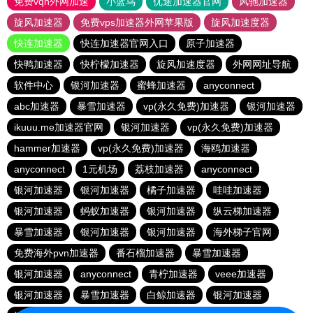
免费vqn外网加速
小蓝鸟
优途加速器官网
风驰加速器
旋风加速器
免费vps加速器外网苹果版
旋风加速度器
快连加速器
快连加速器官网入口
原子加速器
快鸭加速器
快柠檬加速器
旋风加速度器
外网网址导航
软件中心
银河加速器
蜜蜂加速器
anyconnect
abc加速器
暴雪加速器
vp(永久免费)加速器
银河加速器
ikuuu.me加速器官网
银河加速器
vp(永久免费)加速器
hammer加速器
vp(永久免费)加速器
海鸥加速器
anyconnect
1元机场
荔枝加速器
anyconnect
银河加速器
银河加速器
橘子加速器
哇哇加速器
银河加速器
蚂蚁加速器
银河加速器
纵云梯加速器
暴雪加速器
银河加速器
银河加速器
海外梯子官网
免费海外pvn加速器
番石榴加速器
暴雪加速器
银河加速器
anyconnect
青柠加速器
veee加速器
银河加速器
暴雪加速器
白鲸加速器
银河加速器