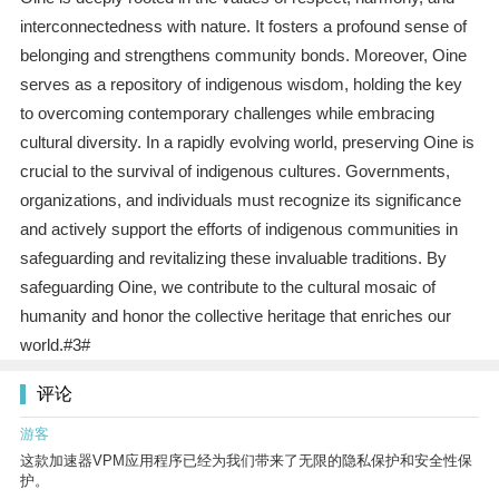
interconnectedness with nature. It fosters a profound sense of
belonging and strengthens community bonds. Moreover, Oine
serves as a repository of indigenous wisdom, holding the key
to overcoming contemporary challenges while embracing
cultural diversity. In a rapidly evolving world, preserving Oine is
crucial to the survival of indigenous cultures. Governments,
organizations, and individuals must recognize its significance
and actively support the efforts of indigenous communities in
safeguarding and revitalizing these invaluable traditions. By
safeguarding Oine, we contribute to the cultural mosaic of
humanity and honor the collective heritage that enriches our
world.#3#
评论
游客
这款加速器VPM应用程序已经为我们带来了无限的隐私保护和安全性保
护。