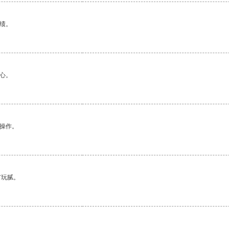
绩。
心。
悉操作。
有玩腻。