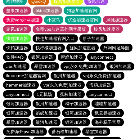
网站地图
QuickQ
旋风加速度器
旋风加速
坚果加速器
tiktok加速器
狗急加速器官网
免费vqn外网加速
小蓝鸟
优途加速器官网
风驰加速器
旋风加速器
免费vps加速器外网苹果版
旋风加速度器
快连加速器
快连加速器官网入口
原子加速器
快鸭加速器
快柠檬加速器
旋风加速度器
外网网址导航
软件中心
银河加速器
蜜蜂加速器
anyconnect
abc加速器
暴雪加速器
vp(永久免费)加速器
银河加速器
ikuuu.me加速器官网
银河加速器
vp(永久免费)加速器
hammer加速器
vp(永久免费)加速器
海鸥加速器
anyconnect
1元机场
荔枝加速器
anyconnect
银河加速器
银河加速器
橘子加速器
哇哇加速器
银河加速器
蚂蚁加速器
银河加速器
纵云梯加速器
暴雪加速器
银河加速器
银河加速器
海外梯子官网
免费海外pvn加速器
番石榴加速器
暴雪加速器