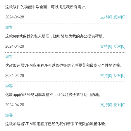
这款软件的功能非常全面，可以满足我所有需求。
2024-04-28
支持
[0]
反对
[0]
游客
这款app就像我的私人助理，随时随地为我的办公提供帮助。
2024-04-28
支持
[0]
反对
[0]
游客
这款加速器VPM应用程序可以给你提供全球覆盖和最高安全性的连接。
2024-04-28
支持
[0]
反对
[0]
游客
这款app的路线规划非常精准，让我能够快速到达目的地。
2024-04-28
支持
[0]
反对
[0]
游客
这款加速器VPM应用程序已经为我们带来了无限的流畅体验。