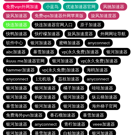
免费vqn外网加速
小蓝鸟
优途加速器官网
风驰加速器
旋风加速器
免费vps加速器外网苹果版
旋风加速度器
快连加速器
快连加速器官网入口
原子加速器
快鸭加速器
快柠檬加速器
旋风加速度器
外网网址导航
软件中心
银河加速器
蜜蜂加速器
anyconnect
abc加速器
暴雪加速器
vp(永久免费)加速器
银河加速器
ikuuu.me加速器官网
银河加速器
vp(永久免费)加速器
hammer加速器
vp(永久免费)加速器
海鸥加速器
anyconnect
1元机场
荔枝加速器
anyconnect
银河加速器
银河加速器
橘子加速器
哇哇加速器
银河加速器
蚂蚁加速器
银河加速器
纵云梯加速器
暴雪加速器
银河加速器
银河加速器
海外梯子官网
免费海外pvn加速器
番石榴加速器
暴雪加速器
银河加速器
anyconnect
青柠加速器
veee加速器
银河加速器
暴雪加速器
白鲸加速器
银河加速器