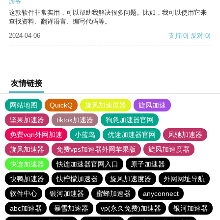
游客
这款软件非常实用，可以帮助我解决很多问题。比如，我可以使用它来
查找资料、翻译语言、编写代码等。
2024-04-06
支持
[0]
反对
[0]
友情链接
网站地图
QuickQ
旋风加速度器
旋风加速
坚果加速器
tiktok加速器
狗急加速器官网
免费vqn外网加速
小蓝鸟
优途加速器官网
风驰加速器
旋风加速器
免费vps加速器外网苹果版
旋风加速度器
快连加速器
快连加速器官网入口
原子加速器
快鸭加速器
快柠檬加速器
旋风加速度器
外网网址导航
软件中心
银河加速器
蜜蜂加速器
anyconnect
abc加速器
暴雪加速器
vp(永久免费)加速器
银河加速器