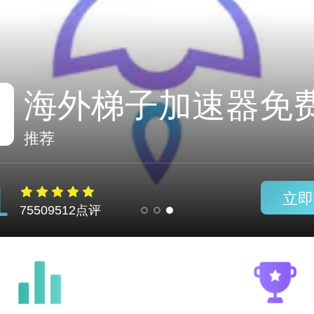
推荐
1
立即
75509512点评