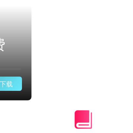
风驰加速器官网郑州盈满
推荐
9.1
下载
75509512点评