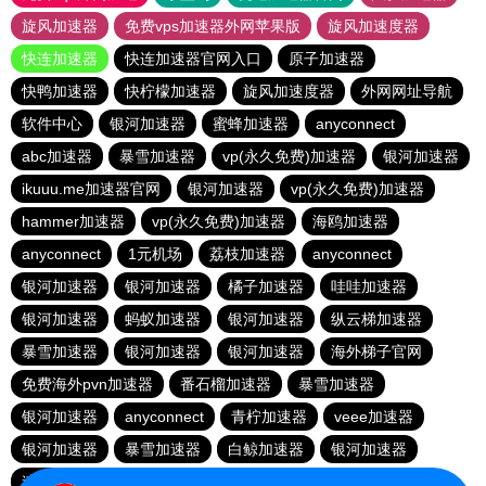
旋风加速器
免费vps加速器外网苹果版
旋风加速度器
快连加速器
快连加速器官网入口
原子加速器
快鸭加速器
快柠檬加速器
旋风加速度器
外网网址导航
软件中心
银河加速器
蜜蜂加速器
anyconnect
abc加速器
暴雪加速器
vp(永久免费)加速器
银河加速器
ikuuu.me加速器官网
银河加速器
vp(永久免费)加速器
hammer加速器
vp(永久免费)加速器
海鸥加速器
anyconnect
1元机场
荔枝加速器
anyconnect
银河加速器
银河加速器
橘子加速器
哇哇加速器
银河加速器
蚂蚁加速器
银河加速器
纵云梯加速器
暴雪加速器
银河加速器
银河加速器
海外梯子官网
免费海外pvn加速器
番石榴加速器
暴雪加速器
银河加速器
anyconnect
青柠加速器
veee加速器
银河加速器
暴雪加速器
白鲸加速器
银河加速器
速鹰666