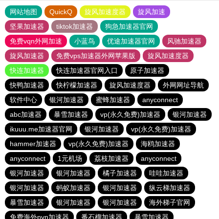
网站地图
QuickQ
旋风加速度器
旋风加速
坚果加速器
tiktok加速器
狗急加速器官网
免费vqn外网加速
小蓝鸟
优途加速器官网
风驰加速器
旋风加速器
免费vps加速器外网苹果版
旋风加速度器
快连加速器
快连加速器官网入口
原子加速器
快鸭加速器
快柠檬加速器
旋风加速度器
外网网址导航
软件中心
银河加速器
蜜蜂加速器
anyconnect
abc加速器
暴雪加速器
vp(永久免费)加速器
银河加速器
ikuuu.me加速器官网
银河加速器
vp(永久免费)加速器
hammer加速器
vp(永久免费)加速器
海鸥加速器
anyconnect
1元机场
荔枝加速器
anyconnect
银河加速器
银河加速器
橘子加速器
哇哇加速器
银河加速器
蚂蚁加速器
银河加速器
纵云梯加速器
暴雪加速器
银河加速器
银河加速器
海外梯子官网
免费海外pvn加速器
番石榴加速器
暴雪加速器