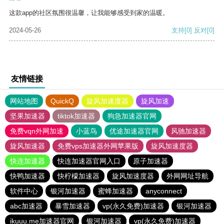
这款app的社区氛围很温馨，让我能够感受到家的温暖。
2024-05-26
支持
[0]
反对
[0]
友情链接
网站地图
QuickQ
旋风加速度器
旋风加速
坚果加速器
tiktok加速器
狗急加速器官网
免费vqn外网加速
小蓝鸟
优途加速器官网
风驰加速器
旋风加速器
免费vps加速器外网苹果版
旋风加速度器
快连加速器
快连加速器官网入口
原子加速器
快鸭加速器
快柠檬加速器
旋风加速度器
外网网址导航
软件中心
银河加速器
蜜蜂加速器
anyconnect
abc加速器
暴雪加速器
vp(永久免费)加速器
银河加速器
ikuuu.me加速器官网
银河加速器
vp(永久免费)加速器