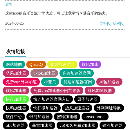
游客
这款app的音乐资源非常优质，可以让我尽情享受音乐的魅力。
2024-03-25
支持
[0]
反对
[0]
友情链接
网站地图
QuickQ
旋风加速度器
旋风加速
坚果加速器
tiktok加速器
狗急加速器官网
免费vqn外网加速
小蓝鸟
优途加速器官网
风驰加速器
旋风加速器
免费vps加速器外网苹果版
旋风加速度器
快连加速器
快连加速器官网入口
原子加速器
快鸭加速器
快柠檬加速器
旋风加速度器
外网网址导航
软件中心
银河加速器
蜜蜂加速器
anyconnect
abc加速器
暴雪加速器
vp(永久免费)加速器
银河加速器